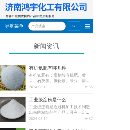
导航菜单
끀
끠
新闻资讯
有机氮肥有哪几种
有机氮肥有：腐植酸有机肥、黄
豆、石灰氮、氯化铵、绿豆、尿
素、玉米棒、碳酸氢铵、液氨、雨
2024-08-19
55
넶
水。
工业级淀粉是什么
工业级淀粉是通过机加工技术制造
出来的粘结剂的产品，具有一定的
热稳定性、凝沉性、溶解性、透明
2024-08-19
37
넶
度高、高粘度的特征，广泛应用于
石油钻井、猫砂制作、塑料造粒等