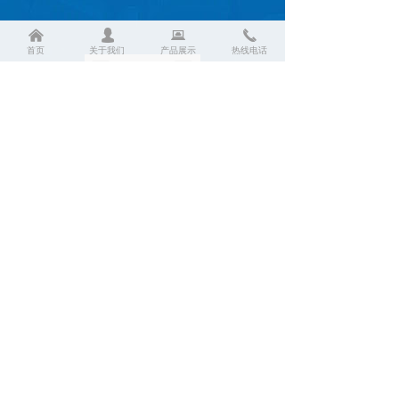
낀
넙
뀵
끅
首页
关于我们
产品展示
热线电话
手机二维码
友情链接：百度 搜狐
鲁ICP备2023007161号-1
本网站由阿里云提供云计算及安全服务
本网站支持
IPv6