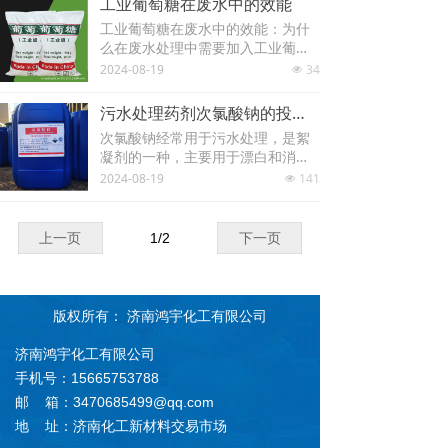
工业葡萄糖在废水中的效能
方面，以提高产品用途的多样性，
工业葡萄糖在废水中的效能：为什
保障产品不易受到损害。
么在废水处理中需要加入工业葡萄
糖在废水处理的调整期加入工业葡
2024-08-19
34
넶
萄糖是为了更好的显示氮源是为了
更好更强的霉菌病菌，增强废水的
污水处理药剂次氯酸钠的投放量
可生化性，合理提高污泥的亲和
次氯酸钠经常用于污水处理，是絮
力，会比尿素溶液的实际效果来得
凝剂的一种，主要用于漂白和消
更快。
毒，在废水处理中发挥重要的作
2024-08-19
141
넶
用，那么次氯酸钠应该如何添加?添
加量应该是多少确是很多人迷茫
的，今天盛福莱就来分享一些常用
上一页
1
/
2
下一页
污水的次氯酸钠的投加量：
版权所有：
济南鸿宇化工有限公司
济南鸿宇化工有限公司
手机号：15665753788
邮 箱：3470685499@qq.com
地 址：济南化工新材料交易市场