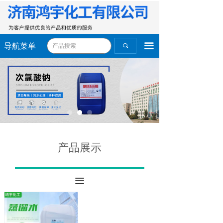
끀
导航菜单
끠
产品展示
끀