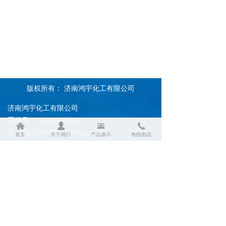
版权所有：
济南鸿宇化工有限公司
济南鸿宇化工有限公司
手机号：15665753788
낀
넙
뀵
끅
邮 箱：3470685499@qq.com
首页
关于我们
产品展示
热线电话
地 址：济南化工新材料交易市场